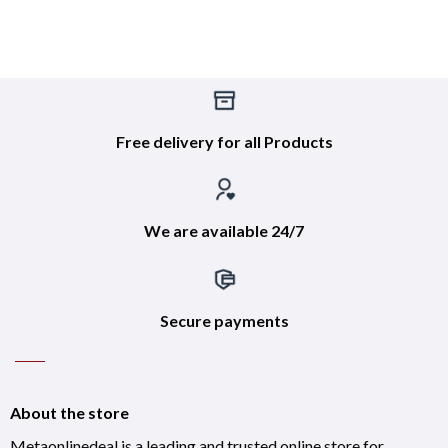
Free delivery for all Products
We are available 24/7
Secure payments
About the store
Metaonlinedeal is a leading and trusted online store for